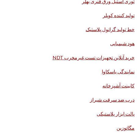
توری استیل ورق فنری بهلر
تولید کننده کوپلر
خط تولید گرانول پلاستیک
هود شیمیایی
خرید آنلاین تجهیزات تست غیرمخرب NDT
نمایندگی یاسکاوا
کابینت آشپزخانه
درب ضد سرقت شیراز
پالت ابزار پلاستیکی
مگاتوزین