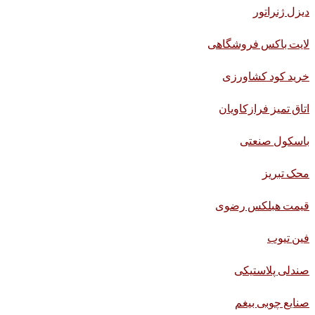
دیزل ژنراتور
لایت باکس فروشگاهی
خرید کود کشاورزی
اتاق تمیز فرازکاویان
باسکول صنعتی
محک تبریز
قیمت هبلکس رضوی
فین تیوب
صندلی پلاستیکی
صنایع چوبی بیغم