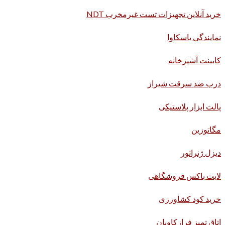
خرید آنلاین تجهیزات تست غیرمخرب NDT
نمایندگی یاسکاوا
کابینت آشپزخانه
درب ضد سرقت شیراز
پالت ابزار پلاستیکی
مگاتوزین
دیزل ژنراتور
لایت باکس فروشگاهی
خرید کود کشاورزی
اتاق تمیز فرازکاویان