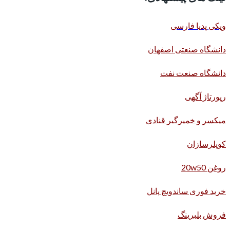
ویکی پدیا فارسی
دانشگاه صنعتی اصفهان
دانشگاه صنعت نفت
رپورتاژ آگهی
میکسر و خمیرگیر قنادی
کوپلرسازان
روغن 20w50
خرید فوری ساندویچ پانل
فروش بلبرینگ