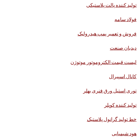
تولید کننده پالت پلاستیکی
فولاد سامه
فروش و تعمیر پمپ هیدرولیک
دیدبان صنعت
لیست قیمت الکتروموتور موتوژن
کانال اسپیرال
توری استیل ورق فنری بهلر
تولید کننده کوپلر
خط تولید گرانول پلاستیک
هود شیمیایی