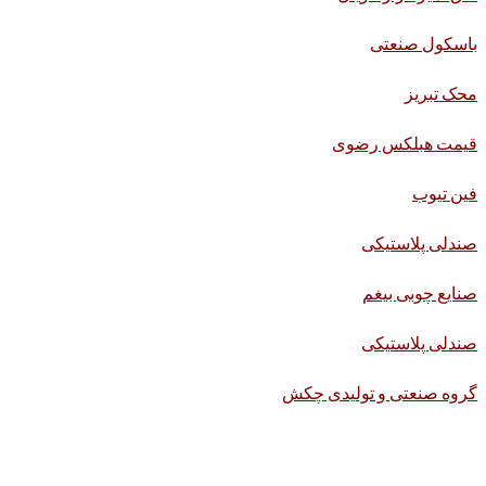
باسکول صنعتی
محک تبریز
قیمت هبلکس رضوی
فین تیوب
صندلی پلاستیکی
صنایع چوبی بیغم
صندلی پلاستیکی
گروه صنعتی و تولیدی چکش