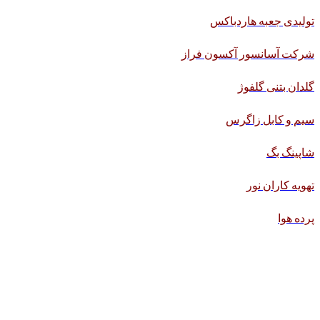
تولیدی جعبه هاردباکس
شرکت آسانسور آکسون فراز
گلدان بتنی گلفوژ
سیم و کابل زاگرس
شاپینگ بگ
تهویه کاران نور
پرده هوا