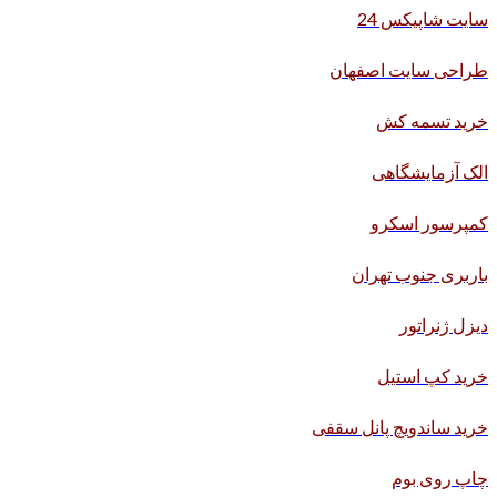
سایت شاپیکس 24
طراحی سایت اصفهان
خرید تسمه کش
الک آزمایشگاهی
کمپرسور اسکرو
باربری جنوب تهران
دیزل ژنراتور
خرید کپ استیل
خرید ساندویچ پانل سقفی
چاپ روی بوم