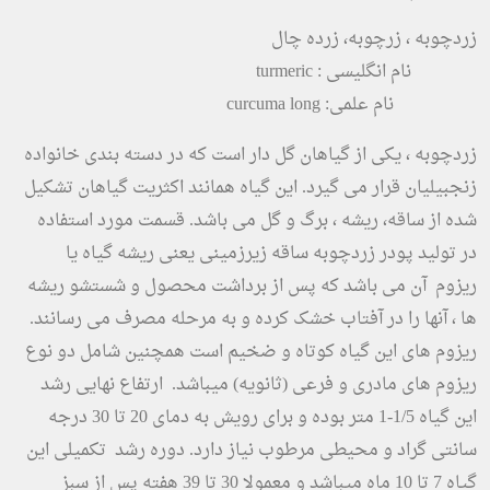
زردچوبه ، زرچوبه، زرده چال
نام انگلیسی : turmeric
نام علمی: curcuma long
زردچوبه ، یکی از گیاهان گل دار است که در دسته بندی خانواده
زنجبیلیان قرار می گیرد. این گیاه همانند اکثریت گیاهان تشکیل
شده از ساقه، ریشه ، برگ و گل می باشد. قسمت مورد استفاده
در تولید پودر زردچوبه ساقه زیرزمینی یعنی ریشه گیاه یا
ریزوم آن می باشد که پس از برداشت محصول و شستشو ریشه
ها ، آنها را در آفتاب خشک کرده و به مرحله مصرف می رسانند.
ریزوم های این گیاه کوتاه و ضخیم است همچنین شامل دو نوع
ریزوم های مادری و فرعی (ثانویه) میباشد. ارتفاع نهایی رشد
این گیاه 1/5-1 متر بوده و برای رویش به دمای 20 تا 30 درجه
سانتی گراد و محیطی مرطوب نیاز دارد. دوره رشد تکمیلی این
گیاه 7 تا 10 ماه میباشد و معمولا 30 تا 39 هفته پس از سبز