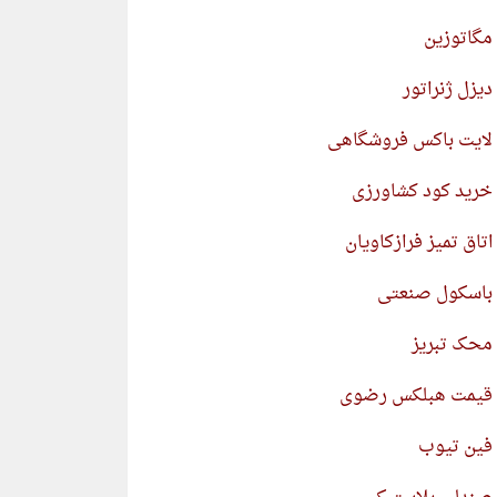
مگاتوزین
دیزل ژنراتور
لایت باکس فروشگاهی
خرید کود کشاورزی
اتاق تمیز فرازکاویان
باسکول صنعتی
محک تبریز
قیمت هبلکس رضوی
فین تیوب