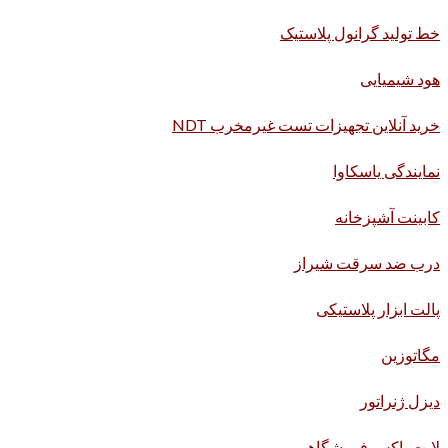
خط تولید گرانول پلاستیک
هود شیمیایی
خرید آنلاین تجهیزات تست غیرمخرب NDT
نمایندگی یاسکاوا
کابینت آشپزخانه
درب ضد سرقت شیراز
پالت ابزار پلاستیکی
مگاتوزین
دیزل ژنراتور
لایت باکس فروشگاهی