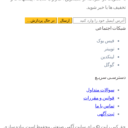
تخفیف ها با خبر شوید.
شبکات اجتماعی
فیس بوک
توییتر
لینکدین
گوگل
دسترسـی سریـع
سوالات متداول
قوانین و مقررات
تماس با ما
ثبت آگهی
حق کپی رایت © برای سایت آگهی صنعتی محفوظ است. پیاده سازی