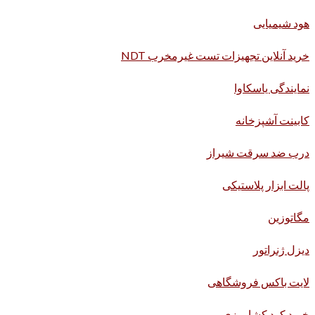
هود شیمیایی
خرید آنلاین تجهیزات تست غیرمخرب NDT
نمایندگی یاسکاوا
کابینت آشپزخانه
درب ضد سرقت شیراز
پالت ابزار پلاستیکی
مگاتوزین
دیزل ژنراتور
لایت باکس فروشگاهی
خرید کود کشاورزی