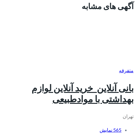
آگهی های مشابه
متفرقه
بانی آنلاین_خرید آنلاین لوازم
بهداشتی با موادطبیعی
تهران
565 نمایش