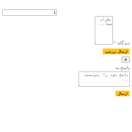
ديدگاه:
*
✕
پاسخ به