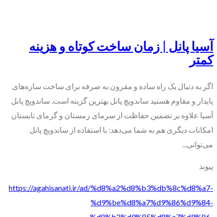
آسیا پانل | زمان ساخت کوتاه و هزینه
کمتر
اگر به دنبال یک راه ساده و مقرون به صرفه برای ساخت سازه‌های
پایدار و مقاوم هستید ساندویچ پانل بهترین گزینه است. ساندویچ پانل
آسیا علاوه بر تضمین حفاظت از سرمای زمستان و گرمای تابستان
امکانات دیگری هم به شما می‌دهد: با استفاده از ساندویچ پانل
می‌توانی...
پیوند
https://agahisanati.ir/ad/%d8%a2%d8%b3%db%8c%d8%a7-
%d9%be%d8%a7%d9%86%d9%84-
%d8%b2%d9%85%d8%a7%d9%86-