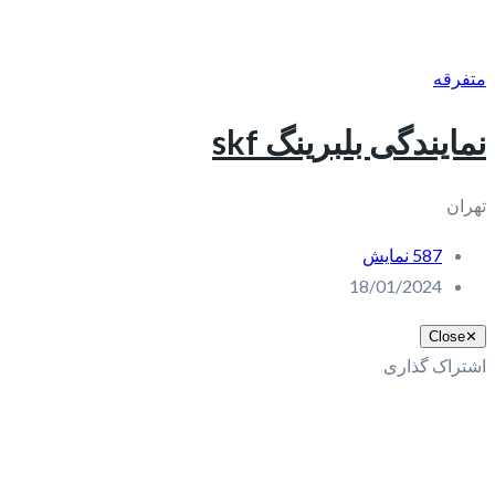
متفرقه
نمایندگی بلبرینگ skf
تهران
587 نمایش
18/01/2024
Close
✕
اشتراک گذاری