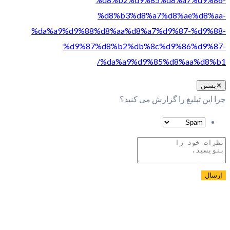
%d8%b3%d8%a7%d8%ae%d8%aa-
%da%a9%d9%88%d8%aa%d8%a7%d9%87-%d9%88-
%d9%87%d8%b2%db%8c%d9%86%d9%87-
%da%a9%d9%85%d8%aa%d8%b1/
✕
بستن
چرا این تبلیغ را گزارش می کنید؟
ارسال