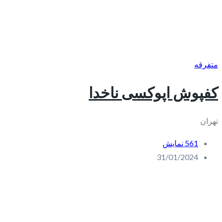
متفرقه
کفپوش اپوکسی ناخدا
تهران
561 نمایش
31/01/2024