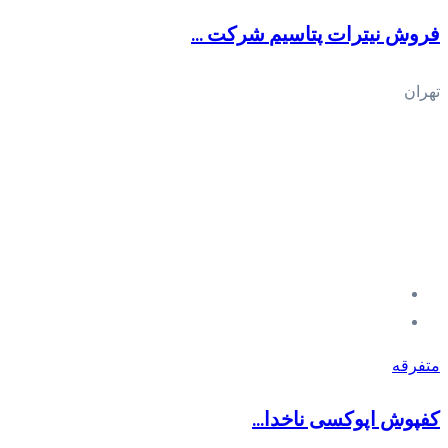
فروش نیترات پتاسیم‎ شرکت ...
تهران
متفرقه
کفپوش اپوکسی ناخدا...