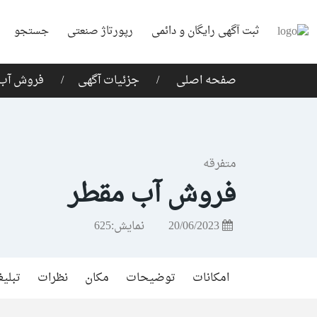
ثبت آگهی رایگان و دائمی
رپورتاژ صنعتی
جستجو
صفحه اصلی
جزئیات آگهی
فروش آب 
متفرقه
فروش آب مقطر
20/06/2023
نمایش:
625
امکانات
توضیحات
مکان
نظرات
تبلی