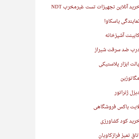
رید آنلاین تجهیزات تست غیرمخرب NDT
مایندگی یاسکاوا
ابینت آشپزخانه
رب ضد سرقت شیراز
الت ابزار پلاستیکی
گاتوزین
یزل ژنراتور
ایت باکس فروشگاهی
رید کود کشاورزی
تاق تمیز فرازکاویان