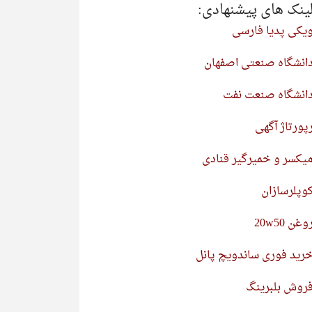
ینک های پیشنهادی:
یکی پدیا فارسی
انشگاه صنعتی اصفهان
انشگاه صنعت نفت
پورتاژ آگهی
یکسر و خمیرگیر قنادی
وپلرسازان
وغن 20w50
رید فوری ساندویچ پانل
روش بلبرینگ