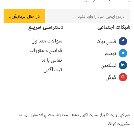
شبکات اجتماعی
دسترسـی سریـع
سوالات متداول
فیس بوک
قوانین و مقررات
توییتر
تماس با ما
لینکدین
ثبت آگهی
گوگل
حق کپی رایت © برای سایت آگهی صنعتی محفوظ است. پیاده سازی توسط
اسکریپت کینگ