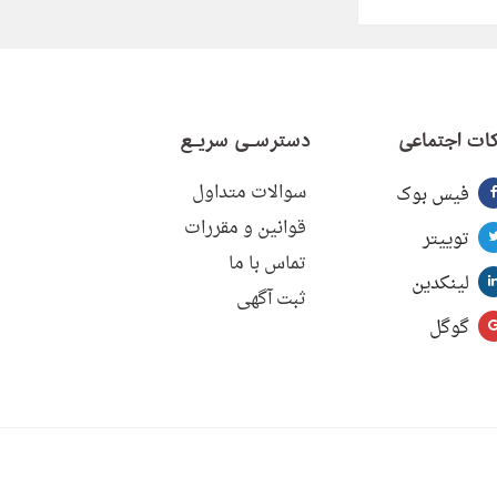
ات اجتماعی
دسترسـی سریـع
سوالات متداول
فیس بوک
قوانین و مقررات
توییتر
تماس با ما
لینکدین
ثبت آگهی
گوگل