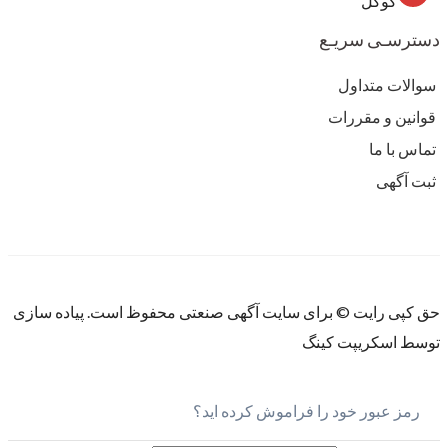
گوگل
دسترسـی سریـع
سوالات متداول
قوانین و مقررات
تماس با ما
ثبت آگهی
حق کپی رایت © برای سایت آگهی صنعتی محفوظ است. پیاده سازی
توسط اسکریپت کینگ
رمز عبور خود را فراموش کرده اید؟