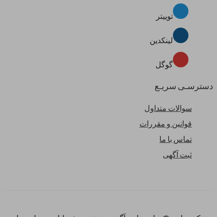
توییتر
لینکدین
گوگل
دسترسـی سریـع
سوالات متداول
قوانین و مقررات
تماس با ما
ثبت آگهی