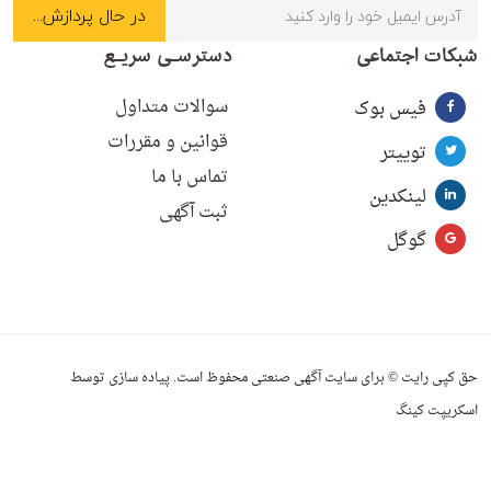
شبکات اجتماعی
دسترسـی سریـع
سوالات متداول
فیس بوک
قوانین و مقررات
توییتر
تماس با ما
لینکدین
ثبت آگهی
گوگل
حق کپی رایت © برای سایت آگهی صنعتی محفوظ است. پیاده سازی توسط
اسکریپت کینگ