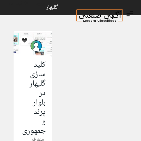
ورود
ثبت نام
گلبهار
admin
کلید
سازی
گلبهار
در
بلوار
پرند
و
جمهوری
متفرقه