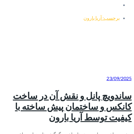
برچسب: آریا بارون
23/09/2025
ساندویچ پانل و نقش آن در ساخت
کانکس و ساختمان پیش ساخته با
کیفیت توسط آریا بارون