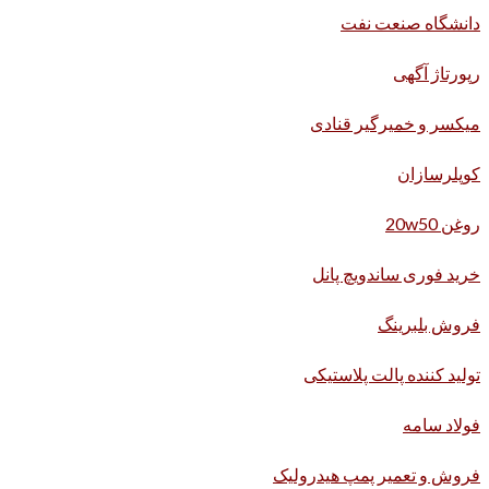
دانشگاه صنعت نفت
رپورتاژ آگهی
میکسر و خمیرگیر قنادی
کوپلرسازان
روغن 20w50
خرید فوری ساندویچ پانل
فروش بلبرینگ
تولید کننده پالت پلاستیکی
فولاد سامه
فروش و تعمیر پمپ هیدرولیک