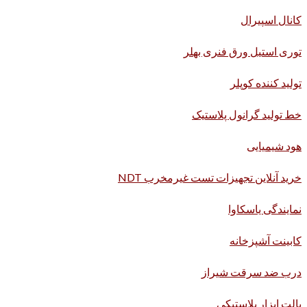
کانال اسپیرال
توری استیل ورق فنری بهلر
تولید کننده کوپلر
خط تولید گرانول پلاستیک
هود شیمیایی
خرید آنلاین تجهیزات تست غیرمخرب NDT
نمایندگی یاسکاوا
کابینت آشپزخانه
درب ضد سرقت شیراز
پالت ابزار پلاستیکی