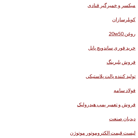
میکسر و خمیرگیر قنادی
کوپلرسازان
روغن 20w50
خرید فوری ساندویچ پانل
فروش بلبرینگ
تولید کننده پالت پلاستیکی
فولاد سامه
فروش و تعمیر پمپ هیدرولیک
دیدبان صنعت
لیست قیمت الکتروموتور موتوژن