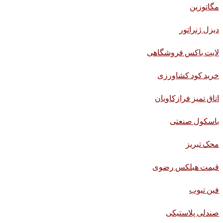
مگاتوزین
دیزل ژنراتور
لایت باکس فروشگاهی
خرید کود کشاورزی
اتاق تمیز فرازکاویان
باسکول صنعتی
محک تبریز
قیمت هبلکس رضوی
فین تیوب
صندلی پلاستیکی