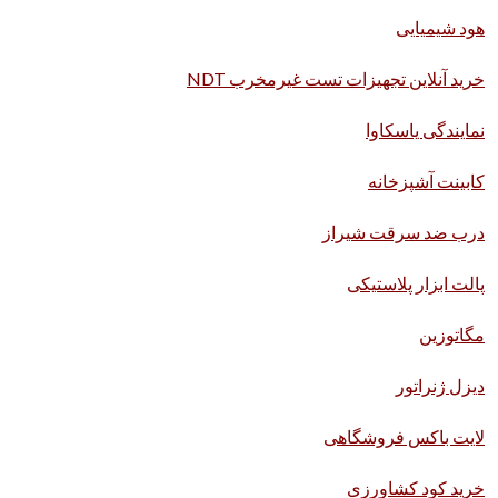
هود شیمیایی
خرید آنلاین تجهیزات تست غیرمخرب NDT
نمایندگی یاسکاوا
کابینت آشپزخانه
درب ضد سرقت شیراز
پالت ابزار پلاستیکی
مگاتوزین
دیزل ژنراتور
لایت باکس فروشگاهی
خرید کود کشاورزی