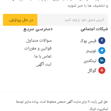
و تخفیف ها با خبر شوید.
شبکات اجتماعی
دسترسـی سریـع
سوالات متداول
فیس بوک
قوانین و مقررات
توییتر
تماس با ما
لینکدین
ثبت آگهی
گوگل
حق کپی رایت © برای سایت آگهی صنعتی محفوظ است. پیاده سازی توسط
اسکریپت کینگ