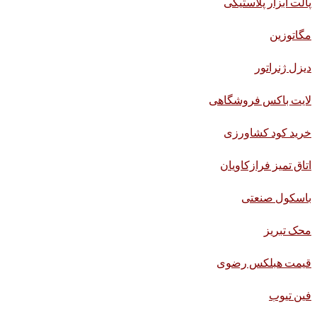
پالت ابزار پلاستیکی
مگاتوزین
دیزل ژنراتور
لایت باکس فروشگاهی
خرید کود کشاورزی
اتاق تمیز فرازکاویان
باسکول صنعتی
محک تبریز
قیمت هبلکس رضوی
فین تیوب