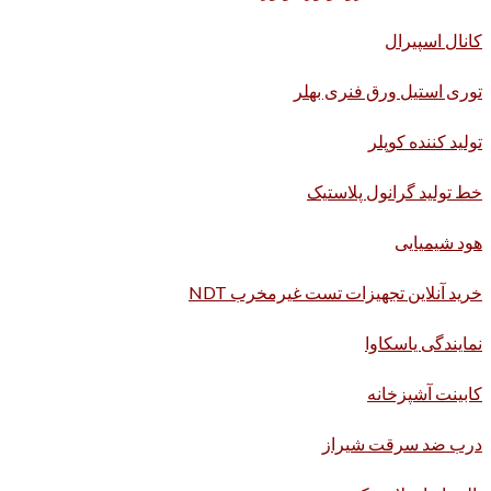
کانال اسپیرال
توری استیل ورق فنری بهلر
تولید کننده کوپلر
خط تولید گرانول پلاستیک
هود شیمیایی
خرید آنلاین تجهیزات تست غیرمخرب NDT
نمایندگی یاسکاوا
کابینت آشپزخانه
درب ضد سرقت شیراز