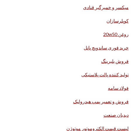
میکسر و خمیرگیر قنادی
کوپلرسازان
روغن 20w50
خرید فوری ساندویچ پانل
فروش بلبرینگ
تولید کننده پالت پلاستیکی
فولاد سامه
فروش و تعمیر پمپ هیدرولیک
دیدبان صنعت
لیست قیمت الکتروموتور موتوژن