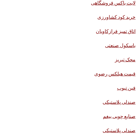
لایت باکس فروشگاهی
خرید کود کشاورزی
اتاق تمیز فرازکاویان
باسکول صنعتی
محک تبریز
قیمت هبلکس رضوی
فین تیوب
صندلی پلاستیکی
صنایع چوبی بیغم
صندلی پلاستیکی