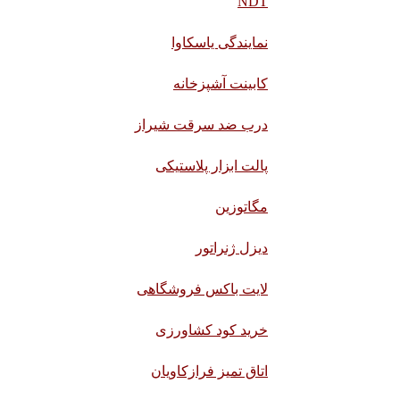
NDT
نمایندگی یاسکاوا
کابینت آشپزخانه
درب ضد سرقت شیراز
پالت ابزار پلاستیکی
مگاتوزین
دیزل ژنراتور
لایت باکس فروشگاهی
خرید کود کشاورزی
اتاق تمیز فرازکاویان