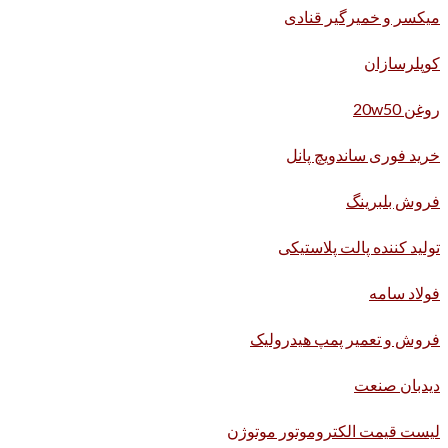
میکسر و خمیرگیر قنادی
کوپلرسازان
روغن 20w50
خرید فوری ساندویچ پانل
فروش بلبرینگ
تولید کننده پالت پلاستیکی
فولاد سامه
فروش و تعمیر پمپ هیدرولیک
دیدبان صنعت
لیست قیمت الکتروموتور موتوژن