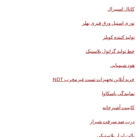
کانال اسپیرال
توری استیل ورق فنری بهلر
تولید کننده کوپلر
خط تولید گرانول پلاستیک
هود شیمیایی
خرید آنلاین تجهیزات تست غیرمخرب NDT
نمایندگی یاسکاوا
کابینت آشپزخانه
درب ضد سرقت شیراز
پالت ابزار پلاستیکی