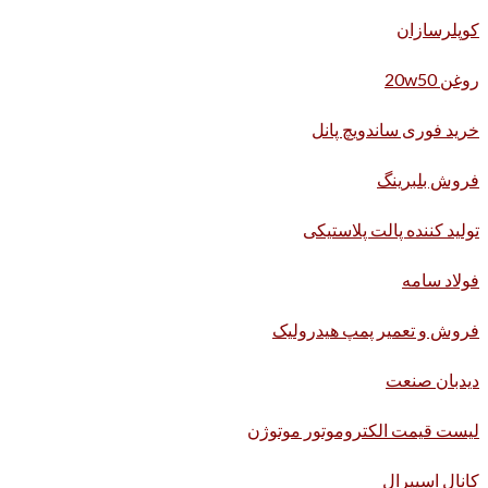
کوپلرسازان
روغن 20w50
خرید فوری ساندویچ پانل
فروش بلبرینگ
تولید کننده پالت پلاستیکی
فولاد سامه
فروش و تعمیر پمپ هیدرولیک
دیدبان صنعت
لیست قیمت الکتروموتور موتوژن
کانال اسپیرال