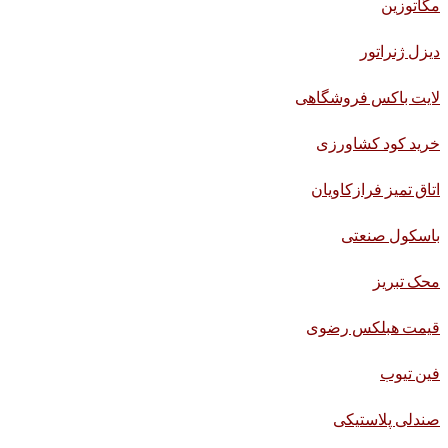
مگاتوزین
دیزل ژنراتور
لایت باکس فروشگاهی
خرید کود کشاورزی
اتاق تمیز فرازکاویان
باسکول صنعتی
محک تبریز
قیمت هبلکس رضوی
فین تیوب
صندلی پلاستیکی