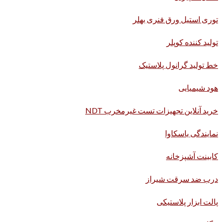
توری استیل ورق فنری بهلر
تولید کننده کوپلر
خط تولید گرانول پلاستیک
هود شیمیایی
خرید آنلاین تجهیزات تست غیرمخرب NDT
نمایندگی یاسکاوا
کابینت آشپزخانه
درب ضد سرقت شیراز
پالت ابزار پلاستیکی