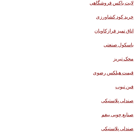
لایت باکس فروشگاهی
خرید کود کشاورزی
اتاق تمیز فرازکاویان
باسکول صنعتی
محک تبریز
قیمت هبلکس رضوی
فین تیوب
صندلی پلاستیکی
صنایع چوبی بیغم
صندلی پلاستیکی