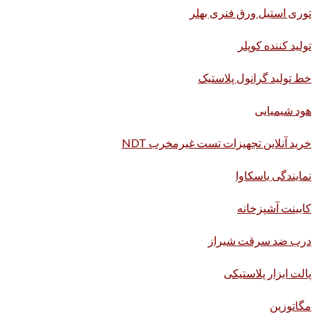
توری استیل ورق فنری بهلر
تولید کننده کوپلر
خط تولید گرانول پلاستیک
هود شیمیایی
خرید آنلاین تجهیزات تست غیرمخرب NDT
نمایندگی یاسکاوا
کابینت آشپزخانه
درب ضد سرقت شیراز
پالت ابزار پلاستیکی
مگاتوزین