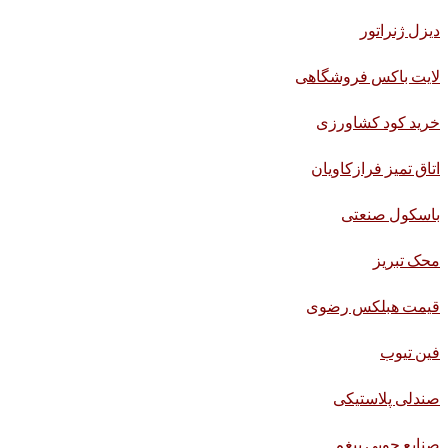
دیزل ژنراتور
لایت باکس فروشگاهی
خرید کود کشاورزی
اتاق تمیز فرازکاویان
باسکول صنعتی
محک تبریز
قیمت هبلکس رضوی
فین تیوب
صندلی پلاستیکی
صنایع چوبی بیغم