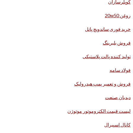
کوپلرسازان
روغن 20w50
خرید فوری ساندویچ پانل
فروش بلبرینگ
تولید کننده پالت پلاستیکی
فولاد سامه
فروش و تعمیر پمپ هیدرولیک
دیدبان صنعت
لیست قیمت الکتروموتور موتوژن
کانال اسپیرال