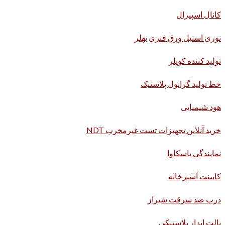
کانال اسپیرال
توری استیل ورق فنری بهلر
تولید کننده کوپلر
خط تولید گرانول پلاستیک
هود شیمیایی
خرید آنلاین تجهیزات تست غیرمخرب NDT
نمایندگی یاسکاوا
کابینت آشپزخانه
درب ضد سرقت شیراز
پالت ابزار پلاستیکی