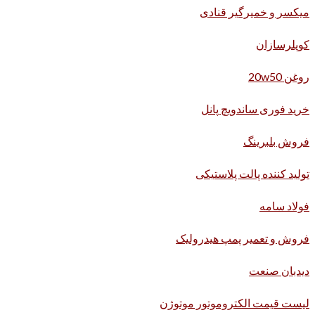
میکسر و خمیرگیر قنادی
کوپلرسازان
روغن 20w50
خرید فوری ساندویچ پانل
فروش بلبرینگ
تولید کننده پالت پلاستیکی
فولاد سامه
فروش و تعمیر پمپ هیدرولیک
دیدبان صنعت
لیست قیمت الکتروموتور موتوژن