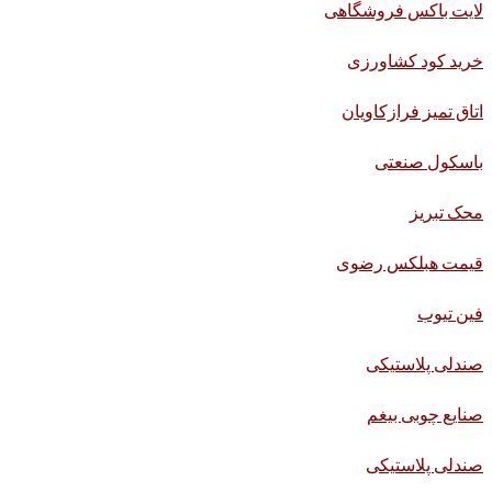
لایت باکس فروشگاهی
خرید کود کشاورزی
اتاق تمیز فرازکاویان
باسکول صنعتی
محک تبریز
قیمت هبلکس رضوی
فین تیوب
صندلی پلاستیکی
صنایع چوبی بیغم
صندلی پلاستیکی