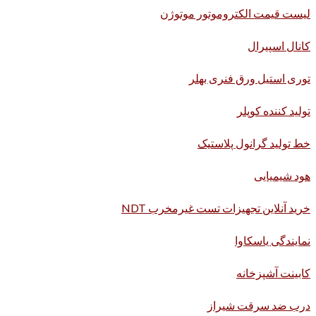
لیست قیمت الکتروموتور موتوژن
کانال اسپیرال
توری استیل ورق فنری بهلر
تولید کننده کوپلر
خط تولید گرانول پلاستیک
هود شیمیایی
خرید آنلاین تجهیزات تست غیرمخرب NDT
نمایندگی یاسکاوا
کابینت آشپزخانه
درب ضد سرقت شیراز