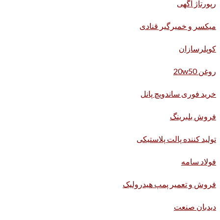
رپورتاژ آگهی
میکسر و خمیرگیر قنادی
کوپلرسازان
روغن 20w50
خرید فوری ساندویچ پانل
فروش بلبرینگ
تولید کننده پالت پلاستیکی
فولاد سامه
فروش و تعمیر پمپ هیدرولیک
دیدبان صنعت