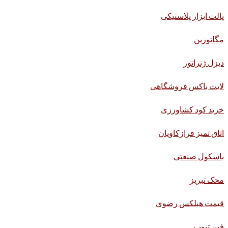
پالت ابزار پلاستیکی
مگاتوزین
دیزل ژنراتور
لایت باکس فروشگاهی
خرید کود کشاورزی
اتاق تمیز فرازکاویان
باسکول صنعتی
محک تبریز
قیمت هبلکس رضوی
فین تیوب