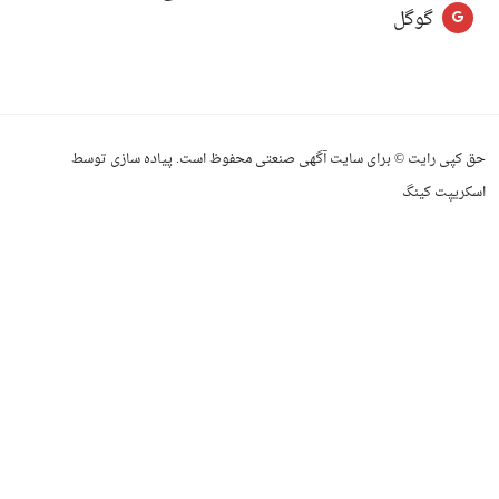
گوگل
حق کپی رایت © برای سایت آگهی صنعتی محفوظ است. پیاده سازی توسط
اسکریپت کینگ