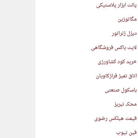
پالت ابزار پلاستیکی
مگاتوزین
دیزل ژنراتور
لایت باکس فروشگاهی
خرید کود کشاورزی
اتاق تمیز فرازکاویان
باسکول صنعتی
محک تبریز
قیمت هبلکس رضوی
فین تیوب