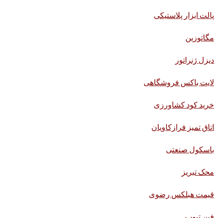
پالت ابزار پلاستیکی
مگاتوزین
دیزل ژنراتور
لایت باکس فروشگاهی
خرید کود کشاورزی
اتاق تمیز فرازکاویان
باسکول صنعتی
محک تبریز
قیمت هبلکس رضوی
فین تیوب