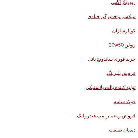
رپورتاژ آگهی
میکسر و خمیرگیر قنادی
کوپلرسازان
روغن 20w50
خرید فوری ساندویچ پانل
فروش بلبرینگ
تولید کننده پالت پلاستیکی
فولاد سامه
فروش و تعمیر پمپ هیدرولیک
دیدبان صنعت