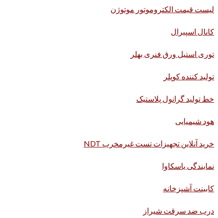
لیست قیمت الکتروموتور موتوژن
کانال اسپیرال
توری استیل ورق فنری بهلر
تولید کننده کوپلر
خط تولید گرانول پلاستیک
هود شیمیایی
خرید آنلاین تجهیزات تست غیرمخرب NDT
نمایندگی یاسکاوا
کابینت آشپزخانه
درب ضد سرقت شیراز