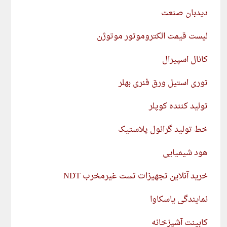
دیدبان صنعت
لیست قیمت الکتروموتور موتوژن
کانال اسپیرال
توری استیل ورق فنری بهلر
تولید کننده کوپلر
خط تولید گرانول پلاستیک
هود شیمیایی
خرید آنلاین تجهیزات تست غیرمخرب NDT
نمایندگی یاسکاوا
کابینت آشپزخانه