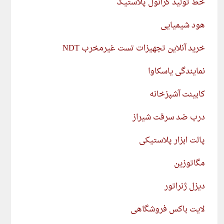
خط تولید گرانول پلاستیک
هود شیمیایی
خرید آنلاین تجهیزات تست غیرمخرب NDT
نمایندگی یاسکاوا
کابینت آشپزخانه
درب ضد سرقت شیراز
پالت ابزار پلاستیکی
مگاتوزین
دیزل ژنراتور
لایت باکس فروشگاهی