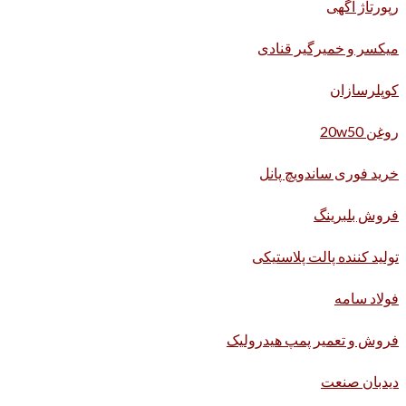
رپورتاژ آگهی
میکسر و خمیرگیر قنادی
کوپلرسازان
روغن 20w50
خرید فوری ساندویچ پانل
فروش بلبرینگ
تولید کننده پالت پلاستیکی
فولاد سامه
فروش و تعمیر پمپ هیدرولیک
دیدبان صنعت