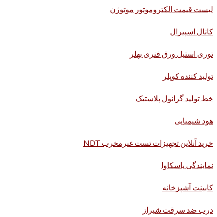
لیست قیمت الکتروموتور موتوژن
کانال اسپیرال
توری استیل ورق فنری بهلر
تولید کننده کوپلر
خط تولید گرانول پلاستیک
هود شیمیایی
خرید آنلاین تجهیزات تست غیرمخرب NDT
نمایندگی یاسکاوا
کابینت آشپزخانه
درب ضد سرقت شیراز