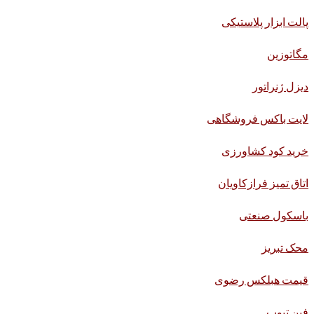
پالت ابزار پلاستیکی
مگاتوزین
دیزل ژنراتور
لایت باکس فروشگاهی
خرید کود کشاورزی
اتاق تمیز فرازکاویان
باسکول صنعتی
محک تبریز
قیمت هبلکس رضوی
فین تیوب