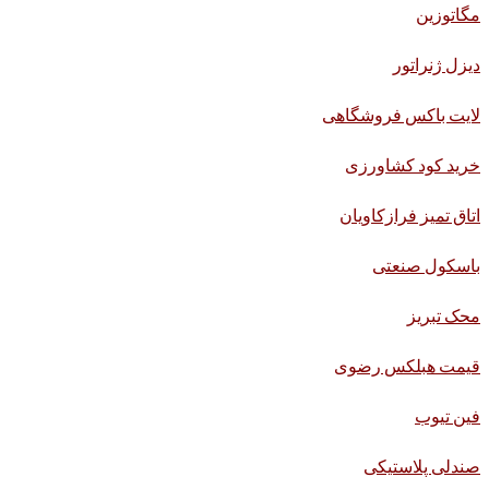
مگاتوزین
دیزل ژنراتور
لایت باکس فروشگاهی
خرید کود کشاورزی
اتاق تمیز فرازکاویان
باسکول صنعتی
محک تبریز
قیمت هبلکس رضوی
فین تیوب
صندلی پلاستیکی