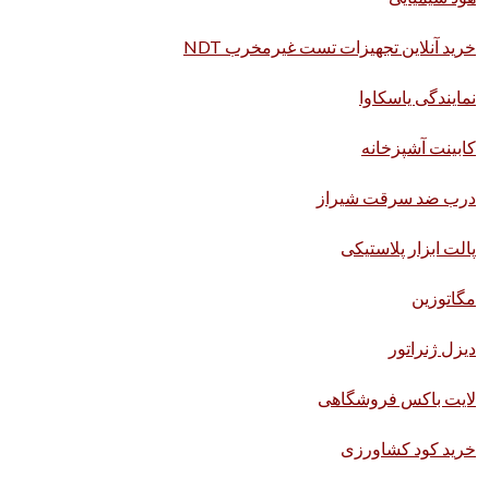
خرید آنلاین تجهیزات تست غیرمخرب NDT
نمایندگی یاسکاوا
کابینت آشپزخانه
درب ضد سرقت شیراز
پالت ابزار پلاستیکی
مگاتوزین
دیزل ژنراتور
لایت باکس فروشگاهی
خرید کود کشاورزی