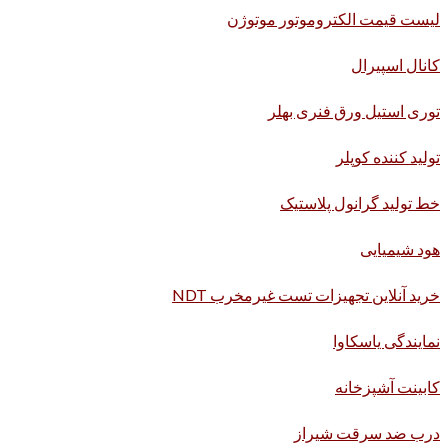
لیست قیمت الکتروموتور موتوژن
کانال اسپیرال
توری استیل ورق فنری بهلر
تولید کننده کوپلر
خط تولید گرانول پلاستیک
هود شیمیایی
خرید آنلاین تجهیزات تست غیرمخرب NDT
نمایندگی یاسکاوا
کابینت آشپزخانه
درب ضد سرقت شیراز