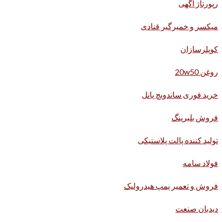
رپورتاژ آگهی
میکسر و خمیرگیر قنادی
کوپلرسازان
روغن 20w50
خرید فوری ساندویچ پانل
فروش بلبرینگ
تولید کننده پالت پلاستیکی
فولاد سامه
فروش و تعمیر پمپ هیدرولیک
دیدبان صنعت