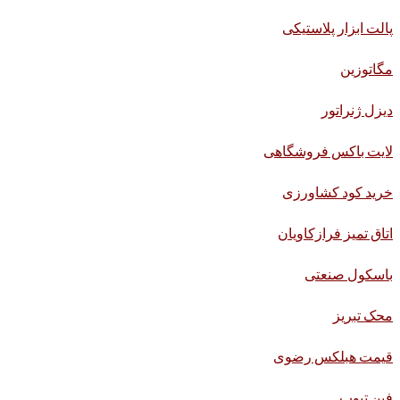
پالت ابزار پلاستیکی
مگاتوزین
دیزل ژنراتور
لایت باکس فروشگاهی
خرید کود کشاورزی
اتاق تمیز فرازکاویان
باسکول صنعتی
محک تبریز
قیمت هبلکس رضوی
فین تیوب