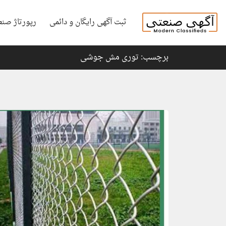
ثبت آگهی رایگان و دائمی
رپورتاژ صنع
برچسب: توری مش جوشی