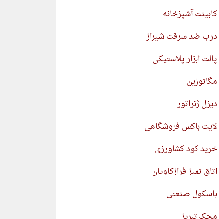
کابینت آشپزخانه
درب ضد سرقت شیراز
پالت ابزار پلاستیکی
مگاتوزین
دیزل ژنراتور
لایت باکس فروشگاهی
خرید کود کشاورزی
اتاق تمیز فرازکاویان
باسکول صنعتی
محک تبریز