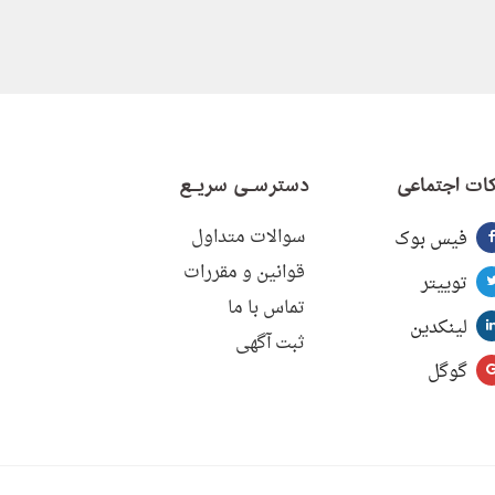
ات اجتماعی
دسترسـی سریـع
سوالات متداول
فیس بوک
قوانین و مقررات
توییتر
تماس با ما
لینکدین
ثبت آگهی
گوگل