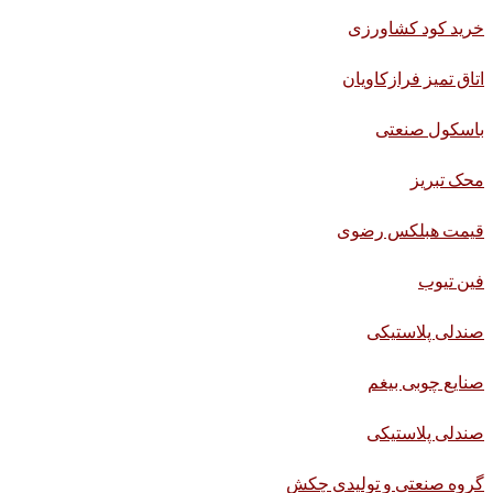
خرید کود کشاورزی
اتاق تمیز فرازکاویان
باسکول صنعتی
محک تبریز
قیمت هبلکس رضوی
فین تیوب
صندلی پلاستیکی
صنایع چوبی بیغم
صندلی پلاستیکی
گروه صنعتی و تولیدی چکش