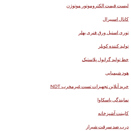
لیست قیمت الکتروموتور موتوژن
کانال اسپیرال
توری استیل ورق فنری بهلر
تولید کننده کوپلر
خط تولید گرانول پلاستیک
هود شیمیایی
خرید آنلاین تجهیزات تست غیرمخرب NDT
نمایندگی یاسکاوا
کابینت آشپزخانه
درب ضد سرقت شیراز