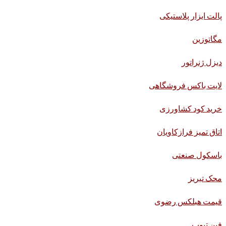
پالت ابزار پلاستیکی
مگاتوزین
دیزل ژنراتور
لایت باکس فروشگاهی
خرید کود کشاورزی
اتاق تمیز فرازکاویان
باسکول صنعتی
محک تبریز
قیمت هبلکس رضوی
فین تیوب