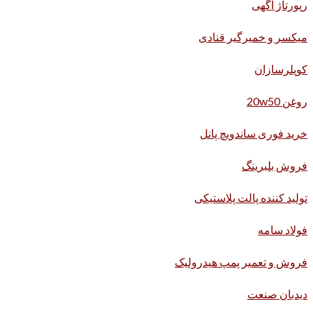
رپورتاژ آگهی
میکسر و خمیرگیر قنادی
کوپلرسازان
روغن 20w50
خرید فوری ساندویچ پانل
فروش بلبرینگ
تولید کننده پالت پلاستیکی
فولاد سامه
فروش و تعمیر پمپ هیدرولیک
دیدبان صنعت