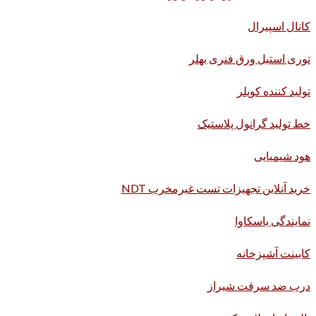
کانال اسپیرال
توری استیل ورق فنری بهلر
تولید کننده کوپلر
خط تولید گرانول پلاستیک
هود شیمیایی
خرید آنلاین تجهیزات تست غیرمخرب NDT
نمایندگی یاسکاوا
کابینت آشپزخانه
درب ضد سرقت شیراز