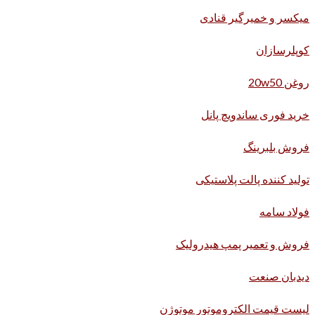
میکسر و خمیرگیر قنادی
کوپلرسازان
روغن 20w50
خرید فوری ساندویچ پانل
فروش بلبرینگ
تولید کننده پالت پلاستیکی
فولاد سامه
فروش و تعمیر پمپ هیدرولیک
دیدبان صنعت
لیست قیمت الکتروموتور موتوژن