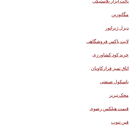
پالت ابزار پلاستیکی
مگاتوزین
دیزل ژنراتور
لایت باکس فروشگاهی
خرید کود کشاورزی
اتاق تمیز فرازکاویان
باسکول صنعتی
محک تبریز
قیمت هبلکس رضوی
فین تیوب