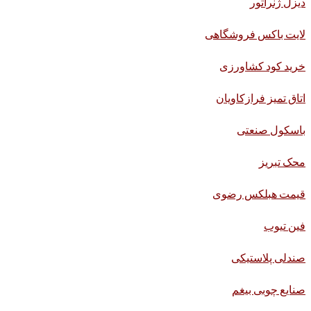
دیزل ژنراتور
لایت باکس فروشگاهی
خرید کود کشاورزی
اتاق تمیز فرازکاویان
باسکول صنعتی
محک تبریز
قیمت هبلکس رضوی
فین تیوب
صندلی پلاستیکی
صنایع چوبی بیغم