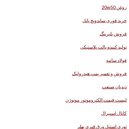
روغن 20w50
خرید فوری ساندویچ پانل
فروش بلبرینگ
تولید کننده پالت پلاستیکی
فولاد سامه
فروش و تعمیر پمپ هیدرولیک
دیدبان صنعت
لیست قیمت الکتروموتور موتوژن
کانال اسپیرال
توری استیل ورق فنری بهلر