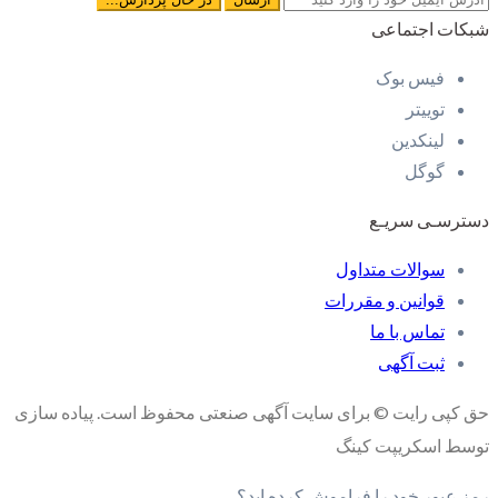
شبکات اجتماعی
فیس بوک
توییتر
لینکدین
گوگل
دسترسـی سریـع
سوالات متداول
قوانین و مقررات
تماس با ما
ثبت آگهی
حق کپی رایت © برای سایت آگهی صنعتی محفوظ است. پیاده سازی
توسط اسکریپت کینگ
رمز عبور خود را فراموش کرده اید؟