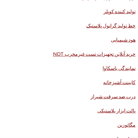
تولید کننده کوپلر
خط تولید گرانول پلاستیک
هود شیمیایی
خرید آنلاین تجهیزات تست غیرمخرب NDT
نمایندگی یاسکاوا
کابینت آشپزخانه
درب ضد سرقت شیراز
پالت ابزار پلاستیکی
مگاتوزین