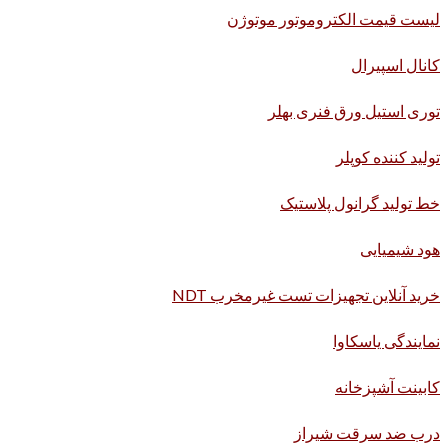
لیست قیمت الکتروموتور موتوژن
کانال اسپیرال
توری استیل ورق فنری بهلر
تولید کننده کوپلر
خط تولید گرانول پلاستیک
هود شیمیایی
خرید آنلاین تجهیزات تست غیرمخرب NDT
نمایندگی یاسکاوا
کابینت آشپزخانه
درب ضد سرقت شیراز