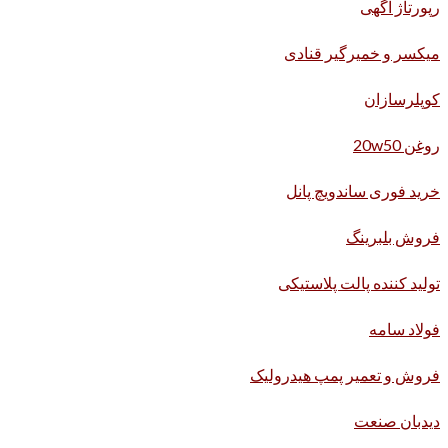
رپورتاژ آگهی
میکسر و خمیرگیر قنادی
کوپلرسازان
روغن 20w50
خرید فوری ساندویچ پانل
فروش بلبرینگ
تولید کننده پالت پلاستیکی
فولاد سامه
فروش و تعمیر پمپ هیدرولیک
دیدبان صنعت