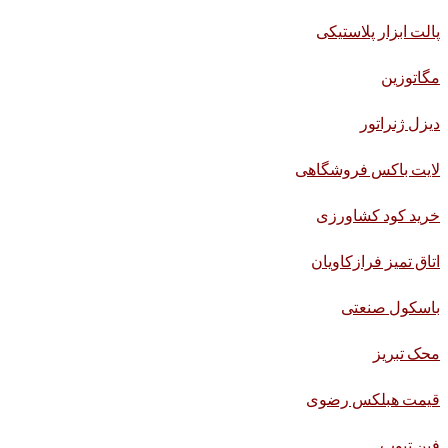
پالت ابزار پلاستیکی
مگاتوزین
دیزل ژنراتور
لایت باکس فروشگاهی
خرید کود کشاورزی
اتاق تمیز فرازکاویان
باسکول صنعتی
محک تبریز
قیمت هبلکس رضوی
فین تیوب