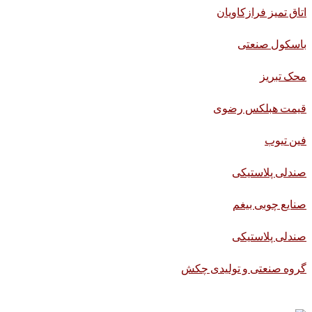
اتاق تمیز فرازکاویان
باسکول صنعتی
محک تبریز
قیمت هبلکس رضوی
فین تیوب
صندلی پلاستیکی
صنایع چوبی بیغم
صندلی پلاستیکی
گروه صنعتی و تولیدی چکش