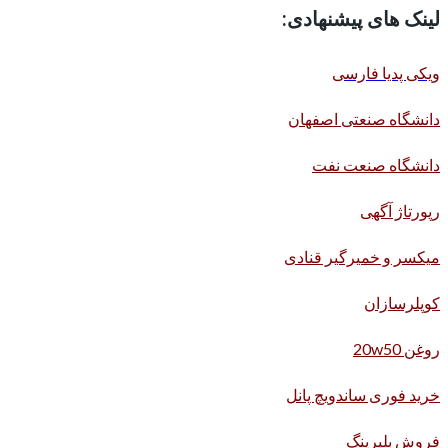
لینک های پیشنهادی:
ویکی پدیا فارسی
دانشگاه صنعتی اصفهان
دانشگاه صنعت نفت
رپورتاژ آگهی
میکسر و خمیرگیر قنادی
کوپلرسازان
روغن 20w50
خرید فوری ساندویچ پانل
فروش بلبرینگ