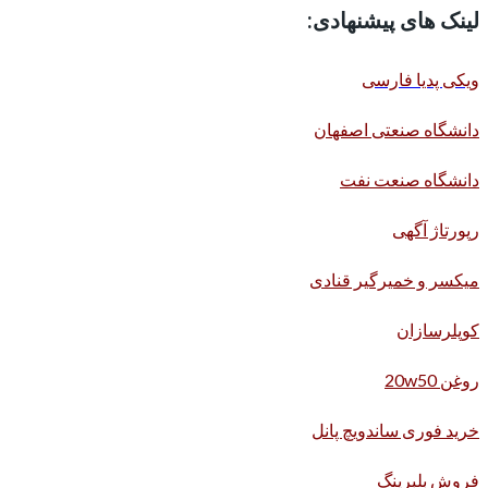
لینک های پیشنهادی:
ویکی پدیا فارسی
دانشگاه صنعتی اصفهان
دانشگاه صنعت نفت
رپورتاژ آگهی
میکسر و خمیرگیر قنادی
کوپلرسازان
روغن 20w50
خرید فوری ساندویچ پانل
فروش بلبرینگ