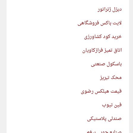
دیزل ژنراتور
لایت باکس فروشگاهی
خرید کود کشاورزی
اتاق تمیز فرازکاویان
باسکول صنعتی
محک تبریز
قیمت هبلکس رضوی
فین تیوب
صندلی پلاستیکی
صنایع چوبی بیغم