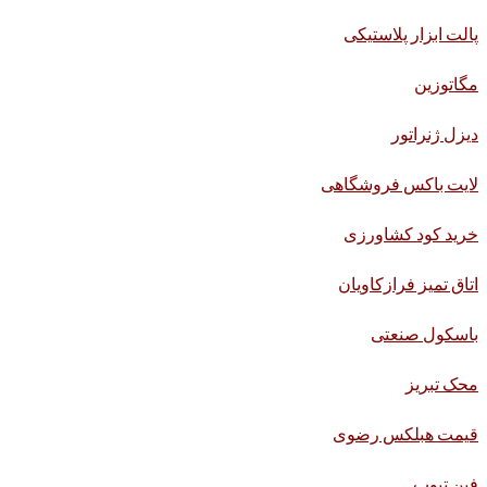
پالت ابزار پلاستیکی
مگاتوزین
دیزل ژنراتور
لایت باکس فروشگاهی
خرید کود کشاورزی
اتاق تمیز فرازکاویان
باسکول صنعتی
محک تبریز
قیمت هبلکس رضوی
فین تیوب