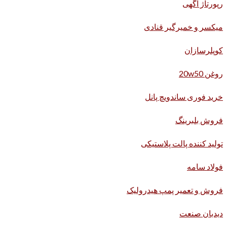
رپورتاژ آگهی
میکسر و خمیرگیر قنادی
کوپلرسازان
روغن 20w50
خرید فوری ساندویچ پانل
فروش بلبرینگ
تولید کننده پالت پلاستیکی
فولاد سامه
فروش و تعمیر پمپ هیدرولیک
دیدبان صنعت