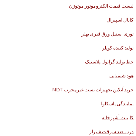
لیست قیمت الکتروموتور موتوژن
کانال اسپیرال
توری استیل ورق فنری بهلر
تولید کننده کوپلر
خط تولید گرانول پلاستیک
هود شیمیایی
خرید آنلاین تجهیزات تست غیرمخرب NDT
نمایندگی یاسکاوا
کابینت آشپزخانه
درب ضد سرقت شیراز