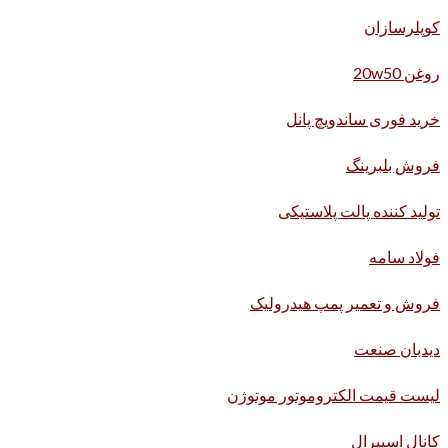
کوپلرسازان
روغن 20w50
خرید فوری ساندویچ پانل
فروش بلبرینگ
تولید کننده پالت پلاستیکی
فولاد سامه
فروش و تعمیر پمپ هیدرولیک
دیدبان صنعت
لیست قیمت الکتروموتور موتوژن
کانال اسپیرال