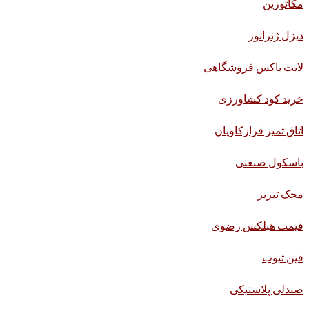
مگاتوزین
دیزل ژنراتور
لایت باکس فروشگاهی
خرید کود کشاورزی
اتاق تمیز فرازکاویان
باسکول صنعتی
محک تبریز
قیمت هبلکس رضوی
فین تیوب
صندلی پلاستیکی