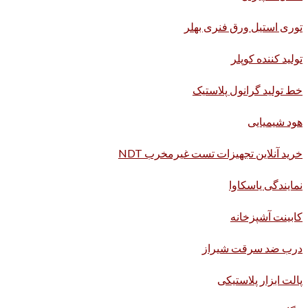
توری استیل ورق فنری بهلر
تولید کننده کوپلر
خط تولید گرانول پلاستیک
هود شیمیایی
خرید آنلاین تجهیزات تست غیرمخرب NDT
نمایندگی یاسکاوا
کابینت آشپزخانه
درب ضد سرقت شیراز
پالت ابزار پلاستیکی