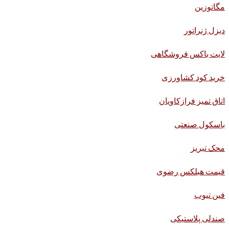
مگاتوزین
دیزل ژنراتور
لایت باکس فروشگاهی
خرید کود کشاورزی
اتاق تمیز فرازکاویان
باسکول صنعتی
محک تبریز
قیمت هبلکس رضوی
فین تیوب
صندلی پلاستیکی